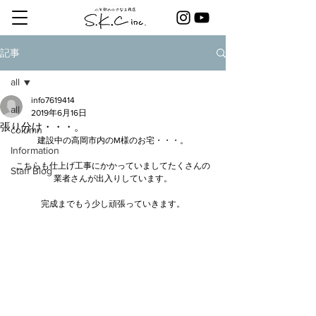
記事
all
info7619414
all
2019年6月16日
張り分け・・・。
column
建設中の高岡市内のM様のお宅・・・。
Information
こちらも仕上げ工事にかかっていましてたくさんの
Staff Blog
業者さんが出入りしています。
完成までもう少し頑張っていきます。