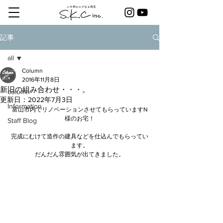
記事
all
Column
all
2016年11月8日
新旧の組み合わせ・・・。
column
更新日：
2022年7月3日
Information
富山市内でリノベーションさせてもらっていますN
様のお宅！
Staff Blog
完成にむけて造作の建具などを仕込んでもらってい
ます。
だんだん雰囲気が出てきました。