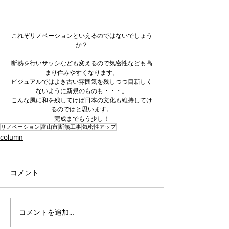
これぞリノベーションといえるのではないでしょう
か？
断熱を行いサッシなども変えるので気密性なども高
まり住みやすくなります。
ビジュアルではよき古い雰囲気を残しつつ目新しく
ないように新規のものも・・・。
こんな風に和を残してけば日本の文化も維持してけ
るのではと思います。
完成までもう少し！
リノベーション
富山市
断熱工事
気密性アップ
column
コメント
コメントを追加…