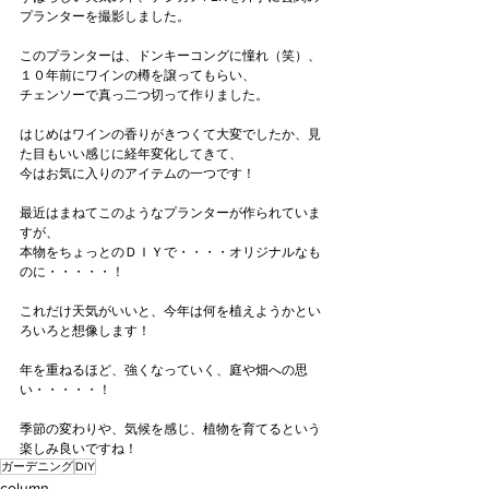
プランターを撮影しました。
このプランターは、ドンキーコングに憧れ（笑）、
１０年前にワインの樽を譲ってもらい、
チェンソーで真っ二つ切って作りました。
はじめはワインの香りがきつくて大変でしたか、見
た目もいい感じに経年変化してきて、
今はお気に入りのアイテムの一つです！
最近はまねてこのようなプランターが作られていま
すが、
本物をちょっとのＤＩＹで・・・・オリジナルなも
のに・・・・・！
これだけ天気がいいと、今年は何を植えようかとい
ろいろと想像します！
年を重ねるほど、強くなっていく、庭や畑への思
い・・・・・！
季節の変わりや、気候を感じ、植物を育てるという
楽しみ良いですね！
ガーデニング
DIY
column