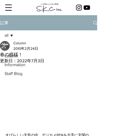
記事
all
Column
all
2010年2月24日
春の模様！
column
更新日：
2022年7月3日
Information
Staff Blog
すばらしい天気の中、デジカメPENを片手に玄関の