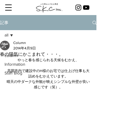
記事
all
Column
all
2014年4月9日
春の陽気にかこまれて・・・。
column
やっと春を感じられる天候をむかえ、
Information
高岡市内で建設中のH様のお宅では仕上げ仕事も大
Staff Blog
詰めをむかえています。
晴天の中ダークな外観が映えシンプルな外壁が良い
感じです（笑）。