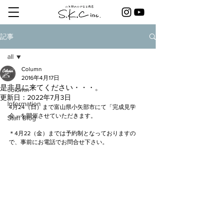
記事
all
Column
all
2016年4月17日
是非見に来てください・・・。
column
更新日：
2022年7月3日
Information
4月24（日）まで富山県小矢部市にて「完成見学
会」を開催させていただきます。
Staff Blog
＊4月22（金）までは予約制となっておりますの
で、事前にお電話でお問合せ下さい。