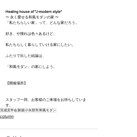
Healing house of "J-modern style"
〜 永く愛せる和風モダンの家 〜
「私たちらしい家」って、どんな家だろう。
好き、や憧れは色々あるけど、
私たちらしく暮らしていける家にしたい。
ふたりで出した結論は、
「和風モダン」の家にしよう。
【開催場所】
スタッフ一同、お客様のご来場をお待ちしていま
す。
完成見学会
新築
小矢部市
和風モダン
column