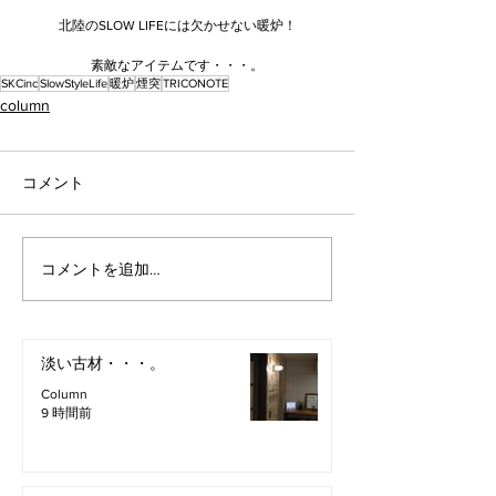
北陸のSLOW LIFEには欠かせない暖炉！
素敵なアイテムです・・・。
SKCinc
SlowStyleLife
暖炉
煙突
TRICONOTE
column
コメント
コメントを追加…
淡い古材・・・。
Column
9 時間前