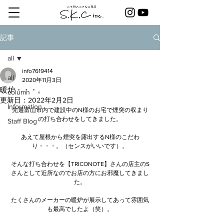
記事
all
info7619414
all
2020年11月3日
暖炉・・・。
column
更新日：
2022年2月2日
Information
先週富山市内で建設中のN様のお宅で煙突の収まり
の打ち合わせをしてきました。
Staff Blog
あえて屋根から煙突を露出するN様のこだわ
り・・・。（センスがいいです）。
そんな打ち合わせを【TRICONOTE】さんの店主のS
さんとして近所なのでお店の方にお邪魔してきまし
た。
たくさんのメーカーの暖炉が展示してあって雰囲気
も最高でしたよ（笑）。