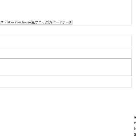
イスト
slow style house
花ブロック
カバードボーチ
a
c
I
S