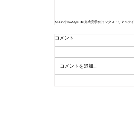
SKCinc
SlowStyleLife
完成見学会
インダストリアルテ
コメント
コメントを追加…