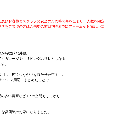
止及びお客様とスタッフの安全のため時間帯を区切り、人数を限定
学をご希望の方はご来場の前日17時までに
フォーム
かお電話かに
根が特徴的な外観。
イクガレージや、リビングの延長ともなる
ます。
採用し、広くつながりを持たせた空間に。
をキッチン周辺にまとめたことで、
望の多い書斎など＋αの空間もしっかり
ンな雰囲気のお家になりました。