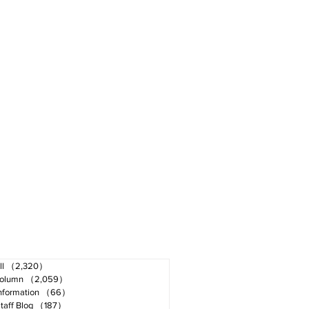
ll
（2,320）
2,320件の記事
olumn
（2,059）
2,059件の記事
nformation
（66）
66件の記事
taff Blog
（187）
187件の記事