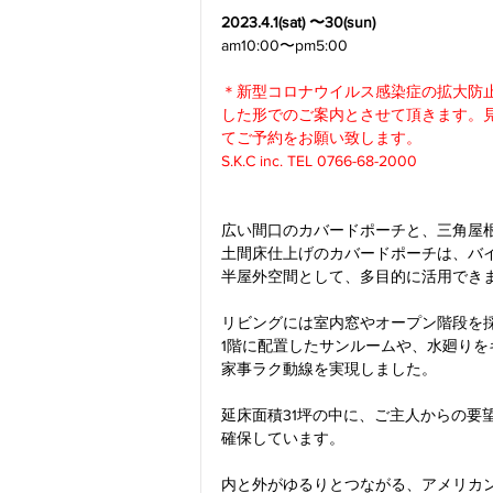
2023.4.1(sat) 〜30(sun)
am10:00〜pm5:00
＊新型コロナウイルス感染症の拡大防
した形でのご案内とさせて頂きます。見
てご予約をお願い致します。
S.K.C inc. TEL 0766-68-2000
広い間口のカバードポーチと、三角屋
土間床仕上げのカバードポーチは、バ
半屋外空間として、多目的に活用でき
リビングには室内窓やオープン階段を
1階に配置したサンルームや、水廻り
家事ラク動線を実現しました。
延床面積31坪の中に、ご主人からの要
確保しています。
内と外がゆるりとつながる、アメリカ