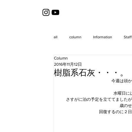
all
column
Information
Staff
Column
2016年11月12日
樹脂系石灰・・・。
今週は頭か
水曜日に
さすがに泊の予定を立ててましたが
歳のせ
回復するのに２日