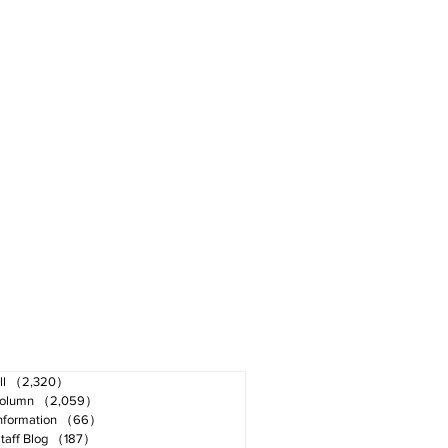
ll
（2,320）
2,320件の記事
olumn
（2,059）
2,059件の記事
nformation
（66）
66件の記事
taff Blog
（187）
187件の記事