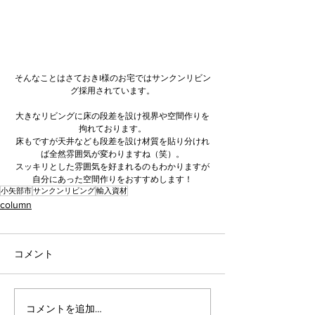
そんなことはさておきI様のお宅ではサンクンリビン
グ採用されています。
大きなリビングに床の段差を設け視界や空間作りを
拘れております。
床もですが天井なども段差を設け材質を貼り分けれ
ば全然雰囲気が変わりますね（笑）。
スッキリとした雰囲気を好まれるのもわかりますが
自分にあった空間作りをおすすめします！
小矢部市
サンクンリビング
輸入資材
column
コメント
コメントを追加…