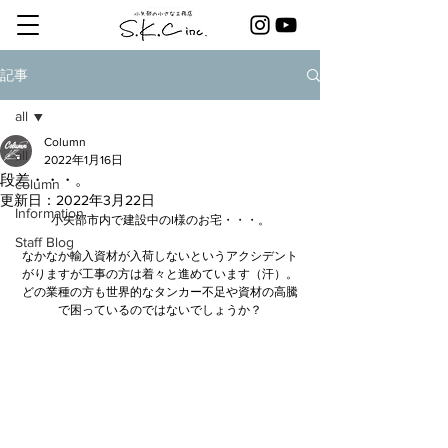
記事
all
Column
all
2022年1月16日
段差・・・。
column
更新日：
2022年3月22日
Information
小矢部市内で建設中のI様のお宅・・・。
Staff Blog
なかなか輸入資材が入荷しないというアクシデント
がりますが工事の方は着々と進めています（汗）。
どの業種の方も世界的なタンカー不足や資材の高騰
で困っているのではないでしょうか？