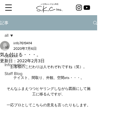
記事
all
info7619414
all
2020年7月6日
気を付ける・・・。
column
更新日：
2022年2月3日
Information
お客様のこだわりは人それぞれですね（笑）。
Staff Blog
テイスト、間取り、外観、空間ets・・・。
そんなふまえつつヒヤリングしながら図面にして施
工に移るんですが、
一応プロとしてこちらの意見も言ったりもします。