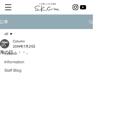
記事
all
Column
all
2014年7月21日
海の日・・・。
column
Information
Staff Blog