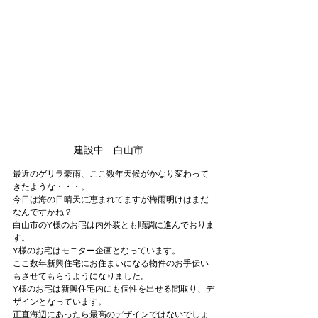
建設中　白山市　
最近のゲリラ豪雨、ここ数年天候がかなり変わって
きたような・・・。
今日は海の日晴天に恵まれてますが梅雨明けはまだ
なんですかね？
白山市のY様のお宅は内外装とも順調に進んでおりま
す。
Y様のお宅はモニター企画となっています。
ここ数年新興住宅にお住まいになる物件のお手伝い
もさせてもらうようになりました。
Y様のお宅は新興住宅内にも個性を出せる間取り、デ
ザインとなっています。
正直海辺にあったら最高のデザインではないでしょ