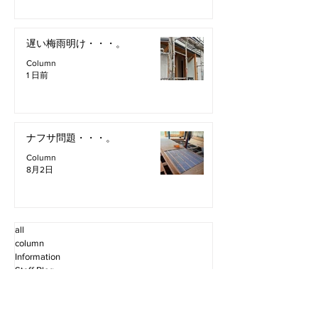
遅い梅雨明け・・・。
Column
1 日前
ナフサ問題・・・。
Column
8月2日
all
column
Information
Staff Blog
2026年8月
（4）
4件の記事