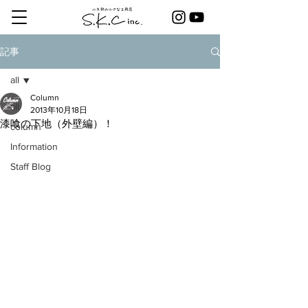
記事
all
Column
all
2013年10月18日
漆喰の下地（外壁編）！
column
Information
Staff Blog