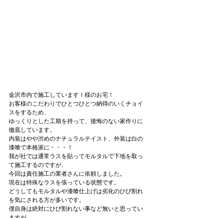
金沢市内で施工していますＩ様のお宅！
お客様のこだわりでひとつひとつ納得のいくチョイ
スをするため、
ゆっくりとした工期を持って、後悔のない家作りに
徹底しています。
内装はやや渋めのナチュラルテイスト、外装は白の
漆喰で本格派に・・・！
我が社では通常ラスを貼ってモルタルで下地を取っ
て施工するのですが、
今回は責任施工の業者さんに依頼しました。
現在は特殊なラスを張っている状態です。
どうしてもモルタルや漆喰仕上げは劣化のひび割れ
を気にされる方が多いです。
僕自身は絶対にひび割れない事など無いと思ってい
ますが、