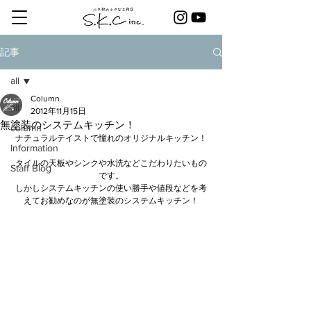
記事
all
Column
all
2012年11月15日
無塗装のシステムキッチン！
column
ナチュラルテイストで憧れのオリジナルキッチン！
Information
タイルの天板やシンクや水洗などこだわりたいもの
Staff Blog
です。
しかしシステムキッチンの使い勝手や値段などを考
えてお勧めなのが無塗装のシステムキッチン！