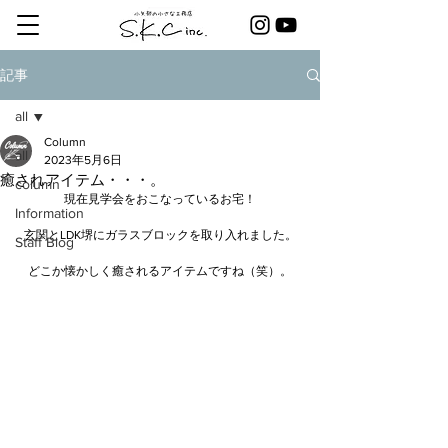
記事
all
Column
all
2023年5月6日
癒されアイテム・・・。
column
現在見学会をおこなっているお宅！
Information
玄関とLDK堺にガラスブロックを取り入れました。
Staff Blog
どこか懐かしく癒されるアイテムですね（笑）。