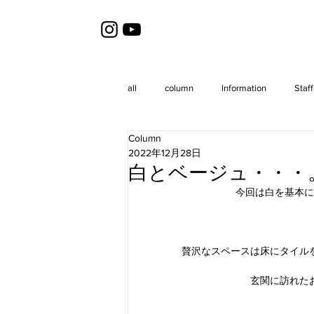
all
column
Information
Staff
Column
2022年12月28日
白とベージュ・・・
今回は白を基本に
贅沢なスペースは床にタイル
玄関に訪れた