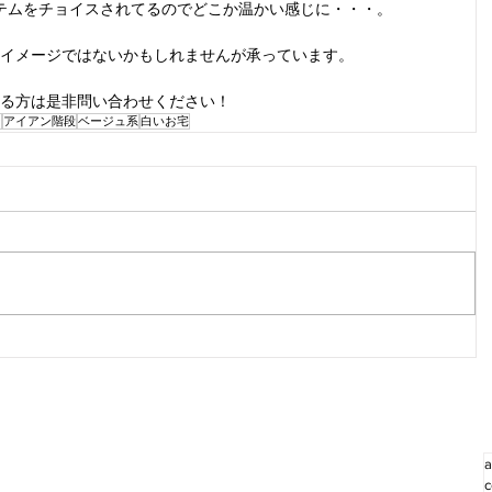
テムをチョイスされてるのでどこか温かい感じに・・・。
イメージではないかもしれませんが承っています。
る方は是非問い合わせください！
ン
アイアン階段
ベージュ系
白いお宅
a
c