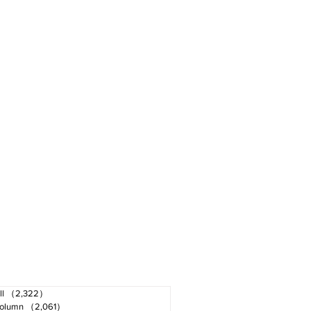
ll
（2,322）
2,322件の記事
olumn
（2,061）
2,061件の記事