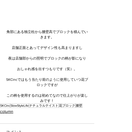
角部にある独立柱から腰壁高でブロックを積んでい
きます。
店舗正面とあってデザイン性も高まりますし
夜は店舗部からの照明でブロックの柄が影になり
おしゃれ感を出すつもりです（笑）。
SKCincではもう当たり前のように使用していつ花ブ
ロックですが
この柄を使用するのは初めてなので仕上がりが楽し
みです！
SKCinc
SlowStyleLife
ナチュラルテイスト
花ブロック
腰壁
column