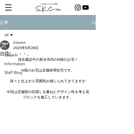
記事
all
Column
all
2025年8月28日
目隠し・・・。
column
現在建設中の射水市内のN様のお宅！
Information
N様のお宅は店舗併用住宅です。
Staff Blog
段々と仕上がり雰囲気が感じられてきてますが
今回は店舗部の目隠しを兼ねたデザイン性を考え花
ブロックを施工していきます。