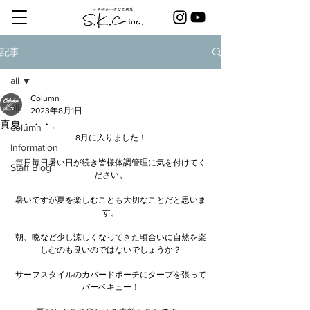
記事
all
Column
all
2023年8月1日
真夏・・・。
column
8月に入りました！
Information
毎日毎日暑い日が続き皆様体調管理に気を付けてく
Staff Blog
ださい。
暑いですが夏を楽しむことも大切なことだと思いま
す。
朝、晩など少し涼しくなってきた頃合いに自然を楽
しむのも良いのではないでしょうか？
サーフスタイルのカバードポーチにタープを張って
バーベキュー！