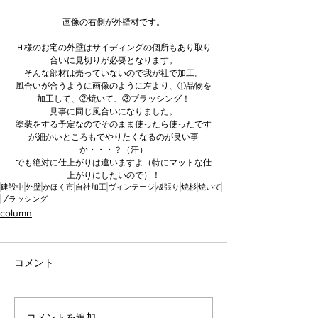
画像の右側が外壁材です。
Ｈ様のお宅の外壁はサイディングの個所もあり取り
合いに見切りが必要となります。
そんな部材は売っていないので我が社で加工。
風合いが合うように画像のように左より、①品物を
加工して、②焼いて、③ブラッシング！
見事に同じ風合いになりました。
塗装をする予定なのでそのまま使ったら使ったです
が細かいところもでやりたくなるのが良い事
か・・・？（汗）
でも絶対に仕上がりは違いますよ（特にマットな仕
上がりにしたいので）！
建設中
外壁
かほく市
自社加工
ヴィンテージ
板張り
焼杉
焼いて
ブラッシング
column
コメント
コメントを追加…