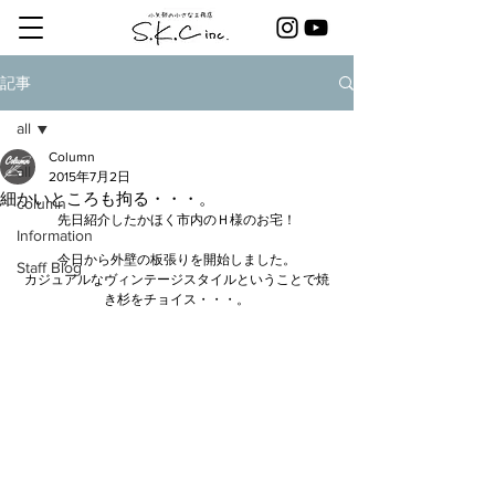
記事
all
Column
all
2015年7月2日
細かいところも拘る・・・。
column
先日紹介したかほく市内のＨ様のお宅！
Information
今日から外壁の板張りを開始しました。
Staff Blog
カジュアルなヴィンテージスタイルということで焼
き杉をチョイス・・・。