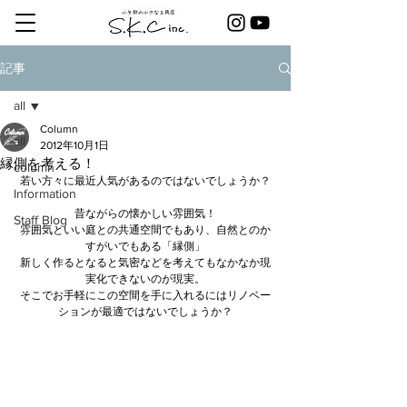
記事
all
Column
all
2012年10月1日
縁側を考える！
column
若い方々に最近人気があるのではないでしょうか？
Information
昔ながらの懐かしい雰囲気！
Staff Blog
雰囲気といい庭との共通空間でもあり、自然とのか
すがいでもある「縁側」
新しく作るとなると気密などを考えてもなかなか現
実化できないのが現実。
そこでお手軽にこの空間を手に入れるにはリノベー
ションが最適ではないでしょうか？