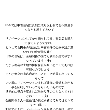
昨今では中古住宅に真剣に取り扱われてる不動屋さ
んなども増えてきいて
リノベーションしてから売られてる、有名店も増え
てきてるようですね。
どうしても田舎の地面だと中古物件の担保保証が無
いのでお金が借り難く、
日本の住宅は、金融関係の面でも新築が建てやすく
なっています（汗）
だから都会の土地の担保保証が高いところであれば
可能なのでしょう！
そんな都会の有名店がもっともっと結果を出しても
らって
いい風にリノベーションすれば建物の価値も上がる
事を証明していってもらいたいものです。
世界的に視点を変えれば当たり前のことなんですけ
どね・・・（涙）！
金融関係さん一度住宅の視点を変えてみてはどうで
すか（願）。
北陸でそんなリノベーションをお考えの皆様、是非