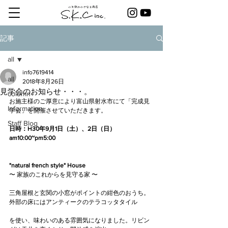
記事
all
info7619414
all
2018年8月26日
見学会のお知らせ・・・。
column
お施主様のご厚意により富山県射水市にて「完成見
Information
学会」を開催させていただきます。
Staff Blog
日時：H30年9月1日（土）、2日（日） 
am10:00~pm5:00
"natural french style" House
〜 家族のこれからを見守る家 〜
三角屋根と玄関の小窓がポイントの紺色のおうち。
外部の床にはアンティークのテラコッタタイル
を使い、味わいのある雰囲気になりました。リビン