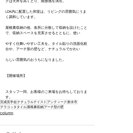
グは天井を高くとり、開放感を演出。
LDK内に配置した和室は、リビングの雰囲気にうま
く調和しています。
屋根裏収納の他、各所に分散して収納を設けたこと
で、収納スペースを充実させるとともに、使い
やすく仕舞いやすい工夫を。タイル貼りの洗面化粧
台や、アーチ形の壁など、ナチュラルでかわい
らしい雰囲気のおうちになりました。
【開催場所】
スタッフ一同、お客様のご来場をお待ちしておりま
す。
完成見学会
ナチュラルテイスト
アンティーク
射水市
テラコッタタイル
屋根裏収納
アーチ型の壁
column