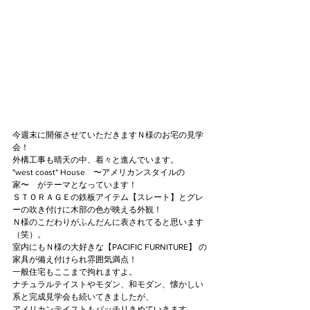
今週末に開催させていただきますＮ様のお宅の見学
会！
外構工事も晴天の中、着々と進んでいます。
"west coast" House　〜アメリカンスタイルの
家〜　がテーマとなっています！
ＳＴＯＲＡＧＥの鉄板アイテム【スレート】とグレ
ーの吹き付けに木部の色が映える外観！
Ｎ様のこだわりがふんだんに表されてると思います
（笑）。
室内にもＮ様の大好きな【PACIFIC FURNITURE】 の
家具が備え付けられ雰囲気満点！
一般住宅もここまで拘れますよ。
ナチュラルテイストやモダン、和モダン、懐かしい
系と完成見学会も続いてきましたが、
アメリカンテイストもバッチリきめていきます。