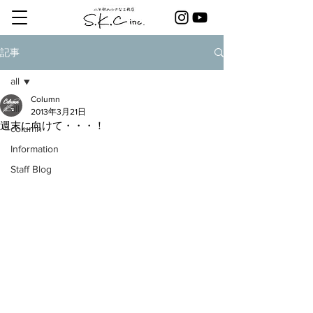
記事
all
Column
all
2013年3月21日
週末に向けて・・・！
column
Information
Staff Blog