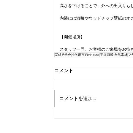
高さを下げることで、外への出入りも
内装には漆喰やウッドチップ壁紙のオ
【開催場所】
スタッフ一同、お客様のご来場をお待
完成見学会
小矢部市
FlatHouse
平屋
漆喰
自然素材
フ
コメント
コメントを追加…