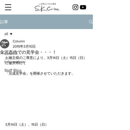
記事
all
Column
all
2015年3月10日
金沢市内での見学会・・・！
column
お施主様のご厚意により、3月14日（土）15日（日）
Information
に金沢市にて
Staff Blog
「完成見学会」を開催させていただきます。
3月14日（土）、15日（日）