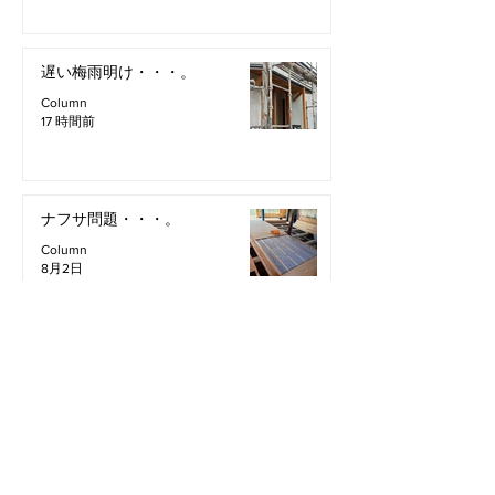
遅い梅雨明け・・・。
Column
17 時間前
ナフサ問題・・・。
Column
8月2日
all
column
Information
Staff Blog
2026年8月
（4）
4件の記事