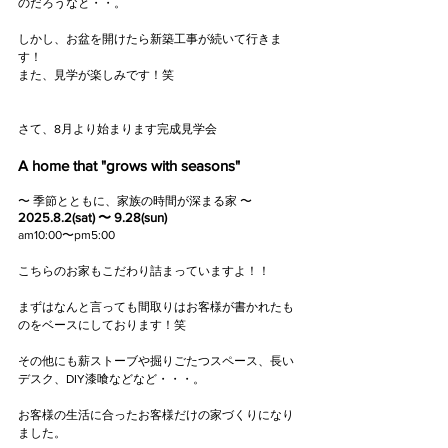
のだろうなと・・。
しかし、お盆を開けたら新築工事が続いて行きま
す！
また、見学が楽しみです！笑
さて、8月より始まります完成見学会
A home that "grows with seasons"
〜 季節とともに、家族の時間が深まる家 〜
2025.8.2(sat) 〜 9.28(sun)
am10:00〜pm5:00
こちらのお家もこだわり詰まっていますよ！！
まずはなんと言っても間取りはお客様が書かれたも
のをベースにしております！笑
その他にも薪ストーブや掘りごたつスペース、長い
デスク、DIY漆喰などなど・・・。
お客様の生活に合ったお客様だけの家づくりになり
ました。