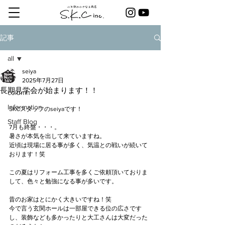
記事
all
seiya
all
2025年7月27日
長期見学会が始まります！！
column
Information
SKCスタッフのseiyaです！
Staff Blog
7月も終盤・・・。
暑さが本気を出して来ていますね。
近頃は現場に居る事が多く、気温との戦いが続いて
おります！笑
この夏はリフォーム工事を多くご依頼頂いておりま
して、色々と勉強になる事が多いです。
昔のお家はとにかく大きいですね！笑
今で言う玄関ホールは一部屋できる位の広さです
し、装飾なども多かったりと大工さんは大変だった