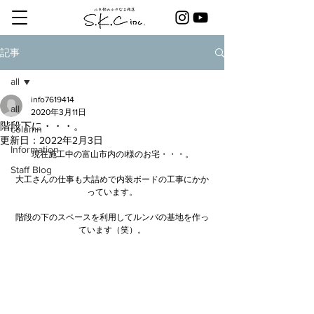
記事
all
info7619414
all
2020年3月11日
階段下に・・・。
column
更新日：
2022年2月3日
Information
現在施工中の富山市内のI様のお宅・・・。
Staff Blog
大工さんの仕事も大詰めで内装ボードの工事にかか
っています。
階段の下のスペースを利用してルンバの基地を作っ
ています（笑）。