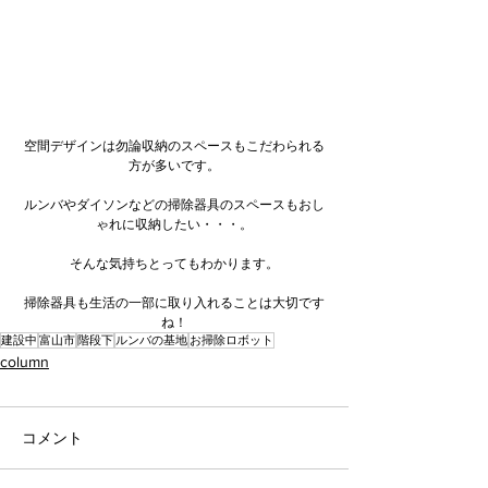
空間デザインは勿論収納のスペースもこだわられる
方が多いです。
ルンバやダイソンなどの掃除器具のスペースもおし
ゃれに収納したい・・・。
そんな気持ちとってもわかります。
掃除器具も生活の一部に取り入れることは大切です
ね！
建設中
富山市
階段下
ルンバの基地
お掃除ロボット
column
コメント