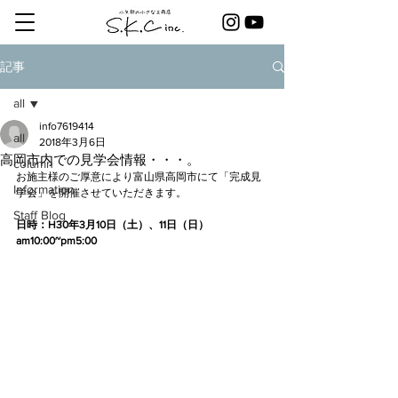
記事
all
info7619414
all
2018年3月6日
高岡市内での見学会情報・・・。
column
お施主様のご厚意により富山県高岡市にて「完成見
Information
学会」を開催させていただきます。
Staff Blog
日時：H30年3月10日（土）、11日（日） 
am10:00~pm5:00