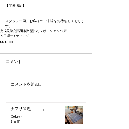
【開催場所】
スタッフ一同、お客様のご来場をお待ちしておりま
す。
完成見学会
高岡市
外壁
ヘリンボーン
ガルバ
床
木目調サイディング
column
コメント
コメントを追加…
ナフサ問題・・・。
Column
6 日前