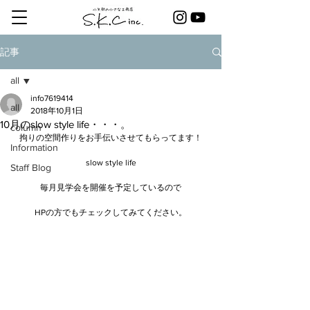
記事
all
info7619414
all
2018年10月1日
10月のslow style life・・・。
column
拘りの空間作りをお手伝いさせてもらってます！
Information
slow style life
Staff Blog
毎月見学会を開催を予定しているので
HPの方でもチェックしてみてください。