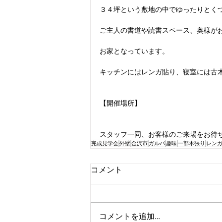
３４坪という敷地の中でゆったりとく
ご主人の書道や読書スペース、奥様が
お家となっています。
キッチンにはレンガ貼り、寝室には古
【開催場所】
スタッフ一同、お客様のご来場をお待
完成見学会
外壁
金沢市
ガルバ
趣味
一部木張り
レン
コメント
コメントを追加…