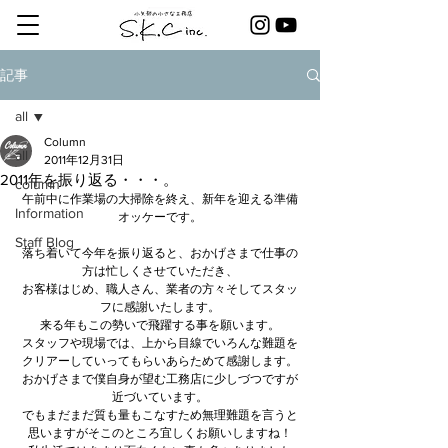
記事
all
Column
all
2011年12月31日
2011年を振り返る・・・。
column
午前中に作業場の大掃除を終え、新年を迎える準備
Information
オッケーです。
Staff Blog
落ち着いて今年を振り返ると、おかげさまで仕事の
方は忙しくさせていただき、
お客様はじめ、職人さん、業者の方々そしてスタッ
フに感謝いたします。
来る年もこの勢いで飛躍する事を願います。
スタッフや現場では、上から目線でいろんな難題を
クリアーしていってもらいあらためて感謝します。
おかげさまで僕自身が望む工務店に少しづつですが
近づいています。
でもまだまだ質も量もこなすため無理難題を言うと
思いますがそこのところ宜しくお願いしますね！