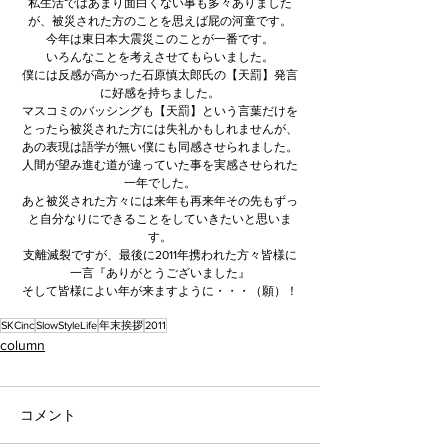
私生活ではあまり面白くない事も多々ありました
が、被災された方のことを思えば屁の河童です。
今年は東日本大震災このことが一番です。
いろんなことを考えさせてもらいました。
僕には反感が高かった石原慎太郎氏の【天罰】発言
に好感を持ちました。
マスコミのバッシングも【天罰】という言葉だけを
とったら被災された方には失礼かもしれませんが、
あの表現は語学が無い僕にも同感させられました。
人間が望み進む道が違っていた事を実感させられた
一年でした。
あと被災された方々には来年も再来年その先もずっ
と自分なりにできることをしていきたいと思いま
す。
支離滅裂ですが、最後に2011年携われた方々皆様に
一言『ありがとうございました』
そして皆様によい年が来ますように・・・（願）！
SKCinc
SlowStyleLife
年末挨拶
2011
column
コメント