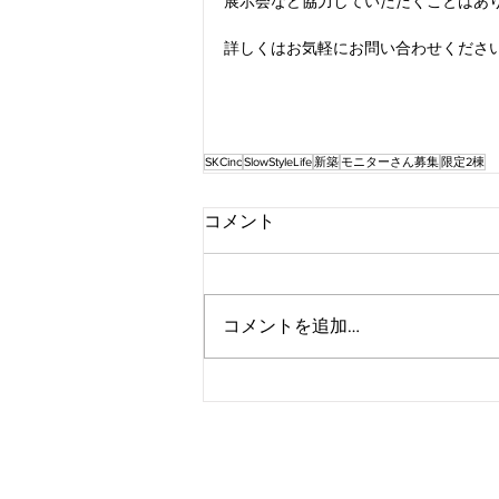
展示会など協力していただくことはあ
詳しくはお気軽にお問い合わせくださ
SKCinc
SlowStyleLife
新築
モニターさん募集
限定2棟
コメント
コメントを追加…