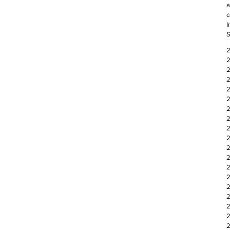
a
c
I
S