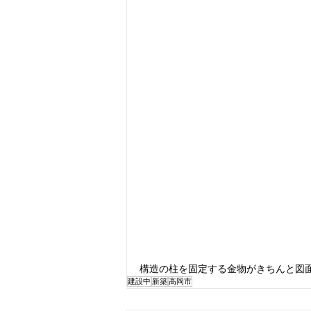
構造の柱を固定する金物がきちんと図
建設中
新築
高岡市