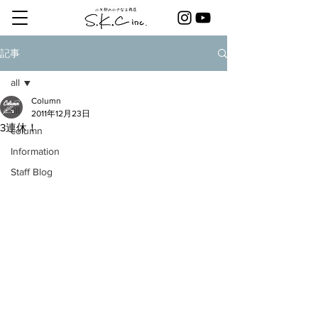
記事
all
Column
all
2011年12月23日
3連休！
column
Information
Staff Blog