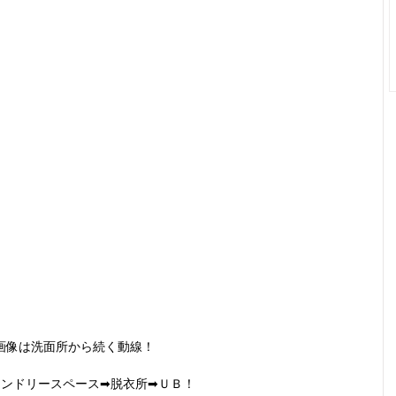
画像は洗面所から続く動線！
ランドリースペース➡脱衣所➡ＵＢ！