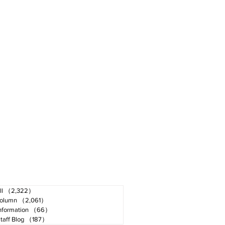
ll
（2,322）
2,322件の記事
olumn
（2,061）
2,061件の記事
nformation
（66）
66件の記事
taff Blog
（187）
187件の記事