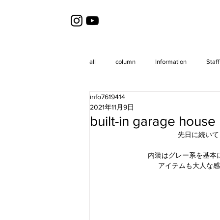
all
column
Information
Staff
info7619414
2021年11月9日
built-in garage h
先日に続いて【bu
内装はグレー系を基本
アイテムも大人な感