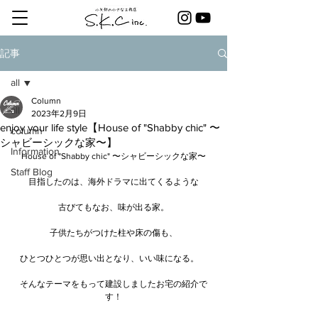
記事
all
Column
all
2023年2月9日
enjoy your life style【House of "Shabby chic" 〜
column
シャビーシックな家〜】
Information
House of "Shabby chic" 〜シャビーシックな家〜
Staff Blog
目指したのは、海外ドラマに出てくるような
古びてもなお、味が出る家。
子供たちがつけた柱や床の傷も、
ひとつひとつが思い出となり、いい味になる。　
そんなテーマをもって建設しましたお宅の紹介で
す！