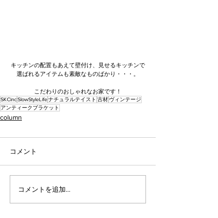
キッチンの配置もあえて壁付け、見せるキッチンで
選ばれるアイテムも素敵なものばかり・・・。
こだわりのおしゃれなお家です！
SKCinc
SlowStyleLife
ナチュラルテイスト
古材
ヴィンテージ
アンティークブラケット
column
コメント
コメントを追加…