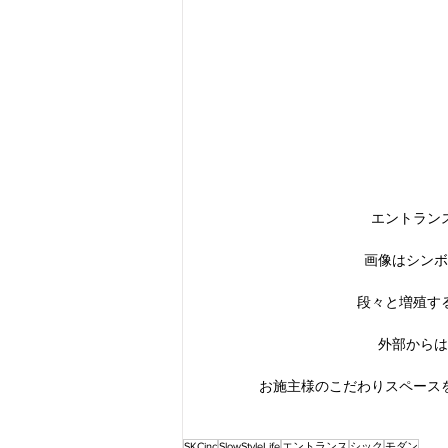
エントラン
画像はシンボ
段々と増殖す
外部からは
お施主様のこだわりスペース
SKCinc
SlowStyleLife
エントランス
シック
モダン