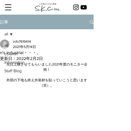
記事
all
info7619414
all
2021年5月14日
n's industrial・・・。
column
更新日：
2022年2月2日
Information
先日上棟させてもらいました2021年度のモニター企
画！
Staff Blog
外部の下地も終え外装材を貼っていこうと思います
（笑）。