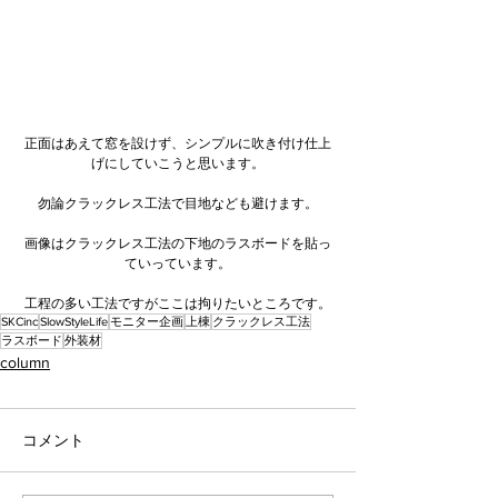
正面はあえて窓を設けず、シンプルに吹き付け仕上
げにしていこうと思います。
勿論クラックレス工法で目地なども避けます。
画像はクラックレス工法の下地のラスボードを貼っ
ていっています。
工程の多い工法ですがここは拘りたいところです。
SKCinc
SlowStyleLife
モニター企画
上棟
クラックレス工法
ラスボード
外装材
column
コメント