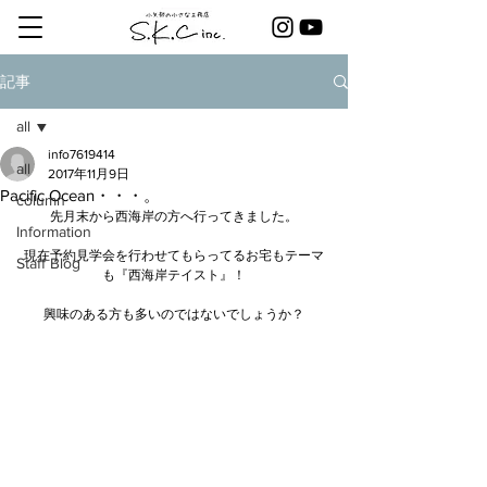
記事
all
info7619414
all
2017年11月9日
Pacific Ocean・・・。
column
先月末から西海岸の方へ行ってきました。
Information
現在予約見学会を行わせてもらってるお宅もテーマ
Staff Blog
も『西海岸テイスト』！
興味のある方も多いのではないでしょうか？