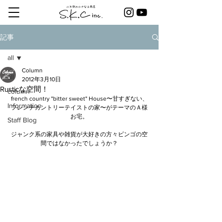
記事
all
Column
all
2012年3月10日
Rusticな空間！
column
french country "bitter sweet" House〜甘すぎない、
Information
フレンチカントリーテイストの家〜がテーマのＡ様
お宅。
Staff Blog
ジャンク系の家具や雑貨が大好きの方々ビンゴの空
間ではなかったでしょうか？