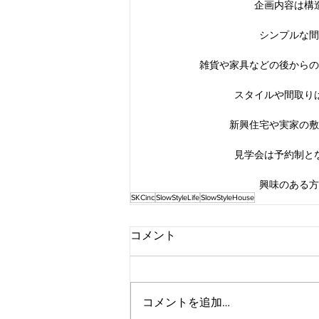
企画内容は構
シンプルな間
雑貨や家具などの後からの
スタイルや間取り
新興住宅や実家の敷
見学会は予約制と
興味のある方
SKCinc
SlowStyleLife
SlowStyleHouse
コメント
コメントを追加…