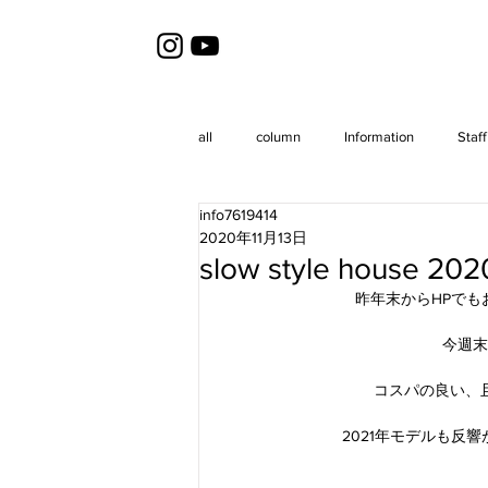
all
column
Information
Staff
info7619414
2020年11月13日
slow style house
昨年末からHPでもお知ら
今週末
コスパの良い、
2021年モデルも反