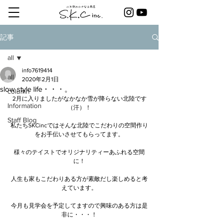
記事
all
info7619414
all
2020年2月1日
slow style life・・・。
column
2月に入りましたがなかなか雪が降らない北陸です
Information
（汗）！
Staff Blog
私たちSKCincではそんな北陸でこだわりの空間作り
をお手伝いさせてもらってます。
様々のテイストでオリジナリティーあふれる空間
に！
人生も家もこだわりある方が素敵だし楽しめると考
えています。
今月も見学会を予定してますので興味のある方は是
非に・・・！