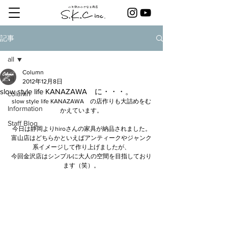
記事
all
Column
all
2012年12月8日
slow style life KANAZAWA に・・・。
column
slow style life KANAZAWA　の店作りも大詰めをむ
Information
かえています。
Staff Blog
今日は静岡よりhiroさんの家具が納品されました。
富山店はどちらかといえばアンティークやジャンク
系イメージして作り上げましたが、
今回金沢店はシンプルに大人の空間を目指しており
ます（笑）。