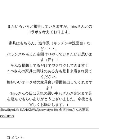
またいろいろと報告していきますが、hiroさんとの
コラボを考えております。
家具はもちろん、造作系（キッチンや洗面台）な
ど・・・。
バランスを考えた空間作りやっていきたいと思いま
す（汗）！
そんな構想してるだけでワクワクしてきます！
hiroさんの家具に興味のある方も是非来店され見て
ください。
格好いいオーク材の家具良い雰囲気出してくれます
よ！
（hiroさん今日は天気の悪い中わざわざ金沢まで足
を運んでもらいありがとうございました。今後とも
宜しくお願いします。）
SlowStyleLife KANAZAWA
slow style life 金沢
hiroさんの家具
column
コメント