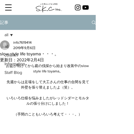
記事
all
info7619414
all
2019年9月6日
slow style life toyama・・・。
column
更新日：
2022年2月4日
Information
お盆が明けてから庭の伐採から始まり改装中のslow 
style life toyama。
Staff Blog
先週からは足場をして大工さんの仕事の合間を見て
外壁を張り替えましたよ（笑）。
いろいろ仕様を悩みましたがレッドシダーとモルタ
ルの張り分けにしました！
（手間のこともいろいろ考えて・・・。）