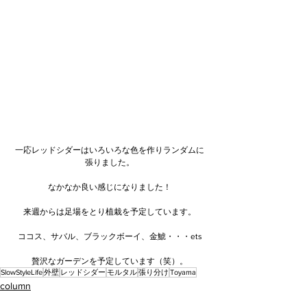
一応レッドシダーはいろいろな色を作りランダムに
張りました。
なかなか良い感じになりました！
来週からは足場をとり植栽を予定しています。
ココス、サバル、ブラックボーイ、金鯱・・・ets
贅沢なガーデンを予定しています（笑）。
SlowStyleLife
外壁
レッドシダー
モルタル
張り分け
Toyama
column