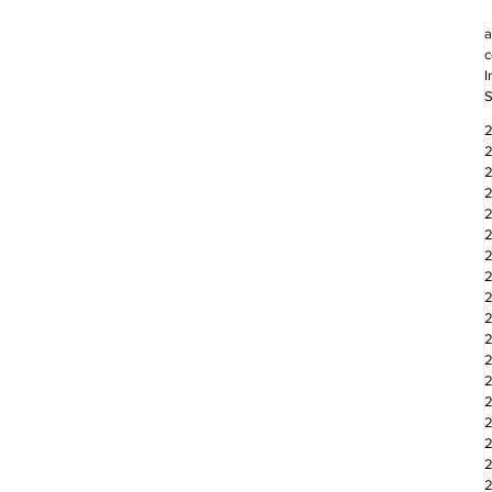
a
c
I
S