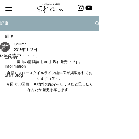
記事
all
Column
all
2015年1月13日
takt発売中・・・。
column
富山の情報誌【takt】現在発売中です。
Information
今回もスロースタイルライフ編集室が掲載されてお
Staff Blog
ります（笑）。
今回で30回目、30物件の紹介をしてきたと思ったら
なんだか歴史を感じます。