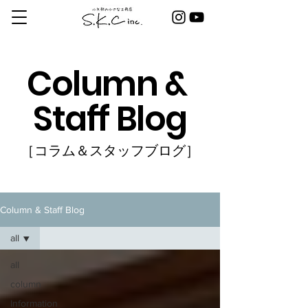
Column &
Staff Blog
［コラム＆スタッフブログ］
Column & Staff Blog
all
all
column
Information