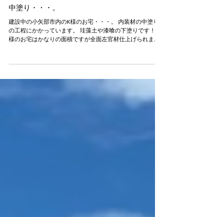
info7619414
2021年8月26日
中塗り・・・。
建設中の小矢部市内のK様のお宅・・・。 内装材の中塗り
の工程にかかっています。 珪藻土や漆喰の下塗りです！ K
様のお宅はかなりの面積ですが全面左官材仕上げられま
す。 壁紙とは全然質感が違うし、調湿効果などの良いとこ
ろもたくさんありますよ。...