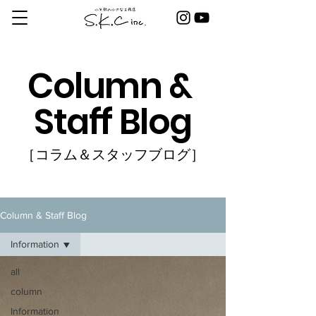
Column &
Staff Blog
［コラム＆スタッフブログ］
Column & Staff Blog
Information
all
column
Information