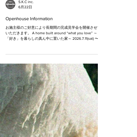
S.K.C inc.
6月22日
Openhouse Information
お施主様のご好意により長期間の完成見学会を開催させて
いただきます。 A home built around “what you love” ～
「好き」を暮らしの真ん中に置いた家～ 2026.7.11(sat) 〜
8.30(sun) am10:00〜pm5:00 ＊土/日/祝はスタッフが駐在し
ております。 平日はご予約制となりますのでお電話また
はお問い合わせよりご予約下さい。 波形スレートと木板張
りが個性を引き立てる、スタイリッシュな外観。 リビング
から愛車を眺められるインナーガレージは、車好きにはた
まらない 特別な空間。 お気に入りの一台をいつでも身近に
感じながら暮らせます。 コンパクトな面積ながら、家の中
をぐるりと回遊できる間取りを採用。 毎日の家事や移動が
スムーズで、暮らしやすさにもこだわりました。 インテリ
アは無骨さと無垢の木の温かみを兼ね備えたインダストリ
アル テイストに。 素材感を活かしたデザインが、心地よく
落ち着いた空間を演出します。 趣味も暮らしも大切にした
住まい、完成しました。 【開催場所】富山県中新川郡立山
町利田559−1