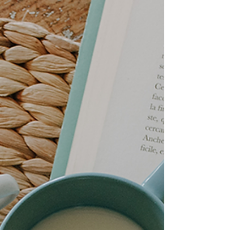
ます。 A home where “work and life” blend in comfort 〜
「働く」と「暮らす」を心地よく両立させた住まい 〜
2026.5.9(sat) 〜 5.10(sun) am10:00〜pm5:00 ＊この見学会
はご予約不要です。 理容室と住まいがひとつになった、店
舗併用住宅。 仕事とプライベート、それぞれの時間を大切
にしながら、 無理なく行き来できる心地よい距離感を実現
しました。 住宅スペースは、キッチンを中心にぐるっと回
れる回遊動線に。 玄関からパントリーを経由してキッチン
へとつながる、買い物後の帰宅動線に 配慮した間取りとな
っています。 さらに 1 階には、ゆったりとしたファミリー
クローゼットを配置。 家族の衣類をまとめて収納できるた
め、片付けや毎日の身支度がぐっと楽に なります。 そして
理容室内には、薪ストーブを設置。 あたたかな火のぬくも
りの中で、お客様にもゆったりくつろいでいただける、 落
ち着きのある空間です。 「働く」と「暮らす」を心地よく
両立