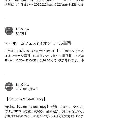
S.K.C inc.
1月31日
Openhouse Information
お施主様の ご厚意 により完成見学会を開催させていただき
ます。 Designed for " togetherness" 〜一緒に過ごす時間を
大切にした住まい〜 2026.2.21(sat) & 22(sun) & 23(mon)
am10:00〜pm5:00 ＊この見学会は予約は不要です。 大きな
吹抜けとテラス窓で庭とつながる、明るく開放的なリビン
グ。 二階には、家族がそれぞれの時間を過ごしながらも自
然と集まれるファミリースペースを配置。 造り付けのデス
クは、勉強や仕事、ちょっとした作業にも使え、家族の気
S.K.C inc.
配を感じながら過ごせる心地よい 居場所です。 広めに設け
1月13日
た玄関には、オープンタイプの大きな収納棚を。 靴や荷物
の出し入れがしやすく、いつでもすっきり気持ちよく迎え
マイホームフェスinイオンモール高岡
てくれます。 キッチンからはLD全体が見渡せるので、料理
この度、S.K.C inc. slow style life は 【マイホームフェス in
をしながら家族の様子がわかり、自然と会話も増えていき
イオンモール高岡】に出展いたします！ 開催日 1/17(sat) &
ます。 家族が集まり、笑顔が増える。 毎日の「ちょうどい
18(sun) 10:00～17:00(13日は16:00まで) 参加無料です。 事前
い心地よさ」を大切にした住まいです。 ＊見学会場は こち
来場予約で1,000円分の商品券プレゼントなど 豪華な特典も
ら
あります。 ぜひ、お気軽にご来場下さい。