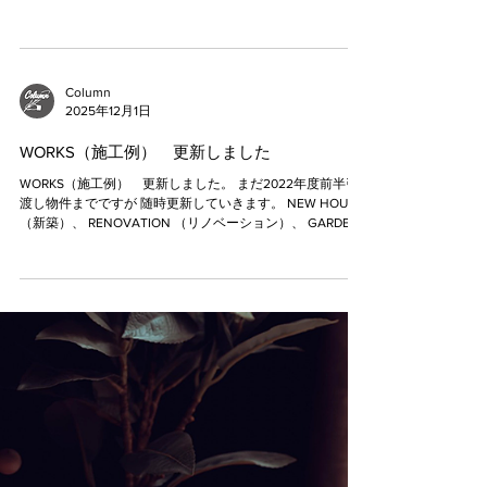
S.K.C inc.
2025年12月14日
【Column & Staff Blog】
HP上に【Column & Staff Blog】を設けてます。 ゆっくりと
ですがSKCincの施工状況や、品物紹介、施工例などを元に
お施主様の家づくりのお役になれればと記載を続けてま
す。 https://www.shimazu.net/blog
Column
2025年12月1日
WORKS（施工例） 更新しました
WORKS（施工例） 更新しました。 まだ2022年度前半引
渡し物件までですが 随時更新していきます。 NEW HOUSE
（新築）、 RENOVATION （リノベーション）、 GARDEN
（外構）の各項目をクリックして下さい。
https://slowstylelife.com/works/