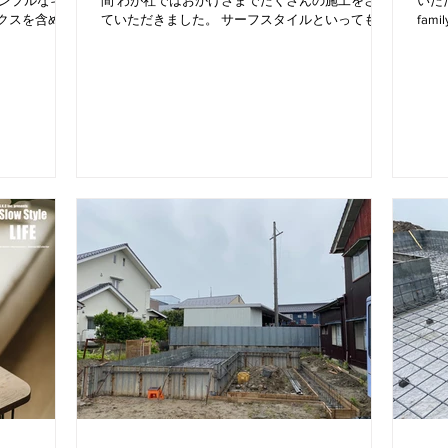
シンプルなキッ
間 わが社ではおかげさまでたくさんの施工をさせ
いただき
クスを含めチ
ていただきました。 サーフスタイルといってもお
fam
施主様こだわ
施主様それぞれこだわりが違います。 それぞれの
2023.
フがどこか懐
スタイルを楽しんでもらえば幸いです！ 現在南砺
pm5:0
市内でもサーフスタイルのお家を建設中です。...