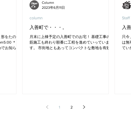
Column
2023年6月11日
column
Staff
入善町で・・・。
入
〜 素材と形をたのし
月末に上棟予定の入善町でのお宅！ 基礎工事の配
只今
5:00 ＊終
筋施工も終わり順番に工程を進めていっていま
は無
bでお知らせ
す。 市街地ともあってコンパクトな敷地を有効活
てい
とさせていた
用した間取りになっていますよ！ SKCincではこだ
です
わった家づくりを推奨してきました。...
です
1
2