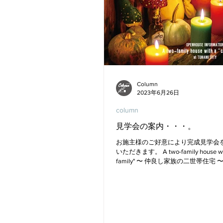
Column
2023年6月26日
column
見学会の案内・・・。
お施主様のご好意により完成見学会
いただきます。 A two-family house with
family" 〜 仲良し家族の二世帯住宅 
2023.7.15(sat) , 16(sun) , 17(mon) am1
pm5:00...