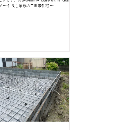
ます。 A two-family house with a "close
ily" 〜 仲良し家族の二世帯住宅 〜
7.15(sat) , 16(sun) , 17(mon) am10:00〜
0...