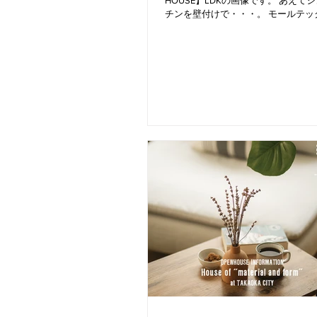
HOUSE】LDKの画像です。 あえて
チンを壁付けで・・・。 モールテッ
ープに見せるのがおしゃれです。 お
りの造作建具とアンティークシェル
かしさを感じます。...