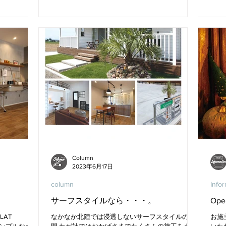
Column
2023年6月17日
column
Info
サーフスタイルなら・・・。
Ope
AT
なかなか北陸では浸透しないサーフスタイルの空
お施