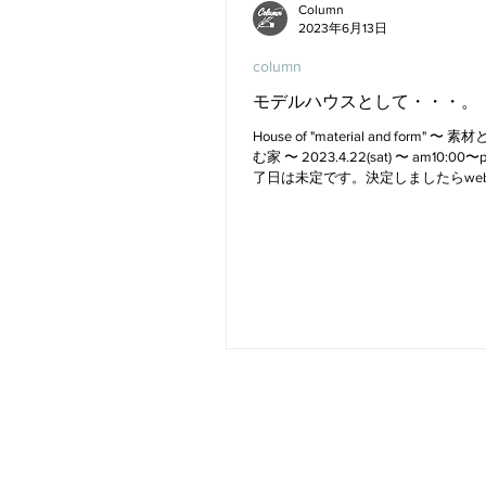
Column
2023年6月13日
column
モデルハウスとして・・・。
House of "material and form" 
む家 〜 2023.4.22(sat) 〜 am10:00〜pm
了日は未定です。決定しましたらwe
いたします。 ＊平日のみ完全予約制
だきます。見学をご希望の...