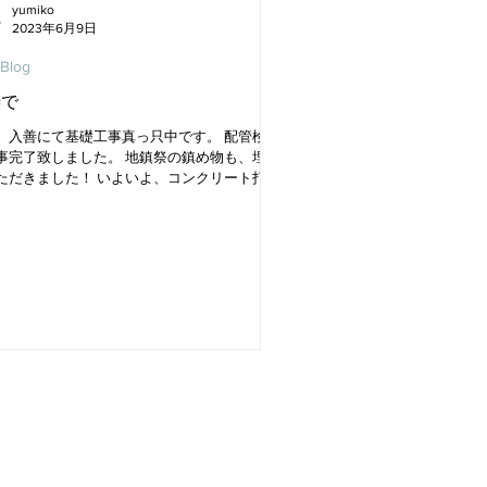
yumiko
2023年6月9日
 Blog
善で
、入善にて基礎工事真っ只中です。 配管検査
事完了致しました。 地鎮祭の鎮め物も、埋め
ただきました！ いよいよ、コンクリート打設
。 お施主様こだわりの、2階リビングのお家
♪