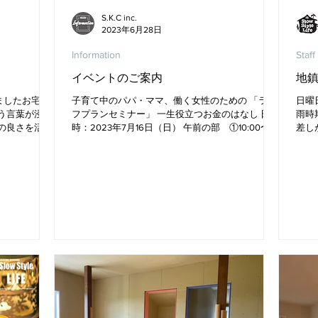
S.K.C inc.
2023年6月28日
Information
Staff
イベントのご案内
地
ましたお宅の
子育て中のパパ・ママ、働く女性のための 「ライ
日曜
う言葉が浸透
フプランセミナー」 一生役立つお金のはなし 日
雨時
の良さを活か
時：2023年7月16日（日） 午前の部 ①10:00〜
差し
感銘を受け勉
11:00 ②11:30〜12:30 午後の部 ③14:00〜15:00
終了
はリノベーシ
④15:30〜16:30...
った
う感覚です
た！