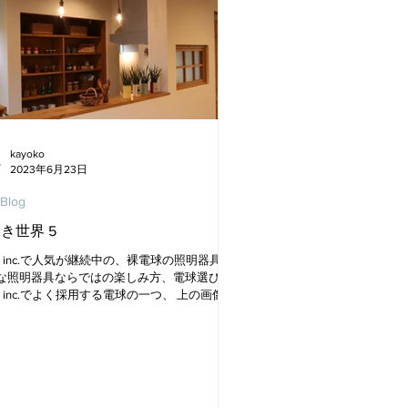
kayoko
2023年6月23日
 Blog
き世界 5
.C inc.で人気が継続中の、裸電球の照明器具。
な照明器具ならではの楽しみ方、電球選び。
.C inc.でよく採用する電球の一つ、 上の画像で
われている、シャンデリア球。 ろうそくの炎
うな形で、その名の通り、シャンデリアによ
れます。...