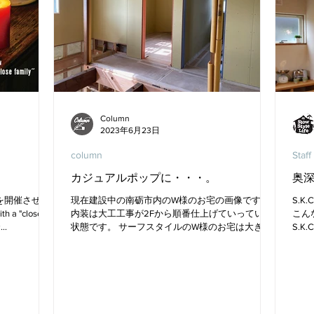
Column
2023年6月23日
column
Staff
カジュアルポップに・・・。
奥深
を開催させて
現在建設中の南砺市内のW様のお宅の画像です。
S.K
 a "close
内装は大工工事が2Fから順番仕上げていっている
こん
〜
状態です。 サーフスタイルのW様のお宅は大きな
S.K
0:00〜
吹き抜けが特徴です。 2Fホール周りの木製建具は
も使
すべて違う着色予定です！ 様々な色で奏でるカジ
のよ
ュアルポップな空間になると思います。...
く使わ