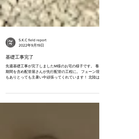
S.K.C field report
2022年9月19日
基礎工事完了
先週基礎工事が完了しましたM様のお宅の様子です。 養生
期間を含め配管屋さんが先行配管の工程に。 フェーン現象
もありとっても主暑い中頑張ってくれています！ 北陸は今
日の夜ぐらいから台風が直撃しそうです（汗）。 週末から
各現場ごと台風養生に追われています。...