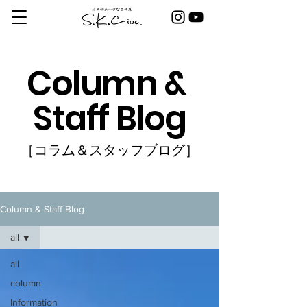
Column &
Staff Blog
［コラム＆スタッフブログ］
Column & Staff Blog
all
all
column
Information