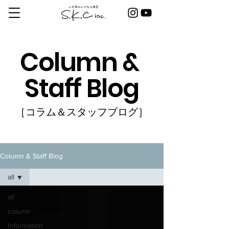
Column &
Staff Blog
［コラム＆スタッフブログ］
Column & Staff Blog
all
all
column
Information