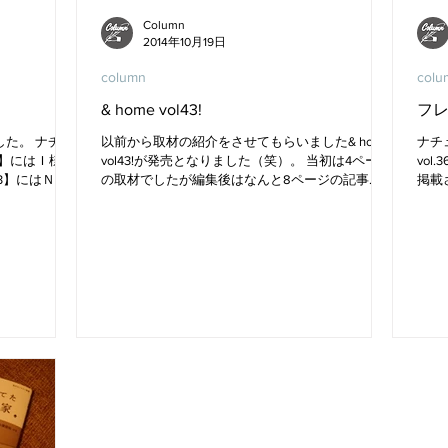
Column
2014年10月19日
column
colu
& home vol43!
フ
た。 ナチュ
以前から取材の紹介をさせてもらいました& home
ナチ
e】にはＩ様の
vol43!が発売となりました（笑）。 当初は4ページ
vo
3】にはＮ様
の取材でしたが編集後はなんと8ページの記事
掲載
本屋さんにお
に・・・（驚）。 取材されたからのお褒めの言葉
とい
ね！...
をいただきありがたいことです。...
を発
って