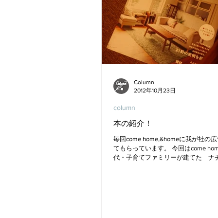
Column
2012年10月23日
column
本の紹介！
毎回come home,&homeに我が社
てもらっています。 今回はcome ho
代・子育てファミリーが建てた ナ
イルの家】 見てびっくり、我が社の
と思うようような物件！...