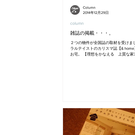
Column
2014年12月29日
column
雑誌の掲載・・・。
２つの物件が全国誌の取材を受けまし
ラルテイストのカリスマ誌【& hom
お宅。 【理想をかなえる 上質な家
のお宅。 両誌とも現在発売中です、
寄りの際には是非チェックしてください