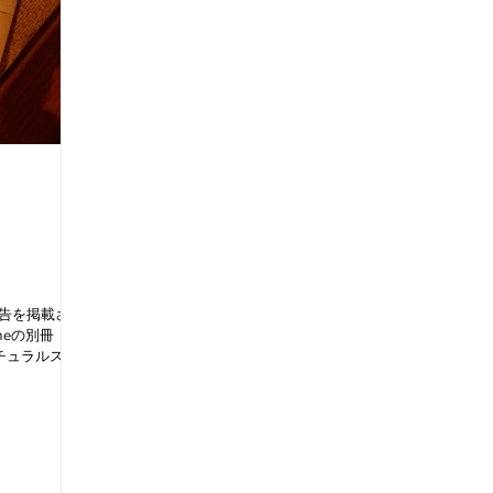
の広告を掲載させ
meの別冊【30
チュラルスタ
OBさんの家か