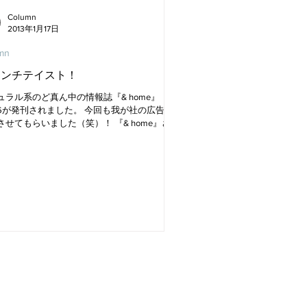
Column
2013年1月17日
mn
レンチテイスト！
ュラル系のど真ん中の情報誌『& home』
l.36が発刊されました。 今回も我が社の広告を
させてもらいました（笑）！ 『& home』さん
えばプロヴァンスをはじめフレンチテイスト
信しておられます。 バックナンバーを振り返
みると、甘い系から渋カワ系に・...